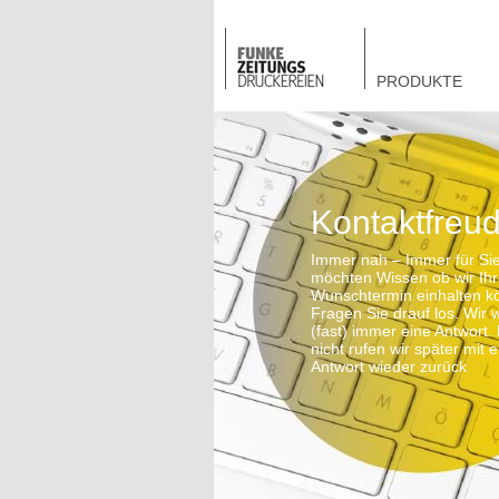
PRODUKTE
Kontaktfreud
Immer nah – Immer für Sie
möchten Wissen ob wir Ih
Wunschtermin einhalten k
Fragen Sie drauf los. Wir 
(fast) immer eine Antwort. 
nicht rufen wir später mit e
Antwort wieder zurück