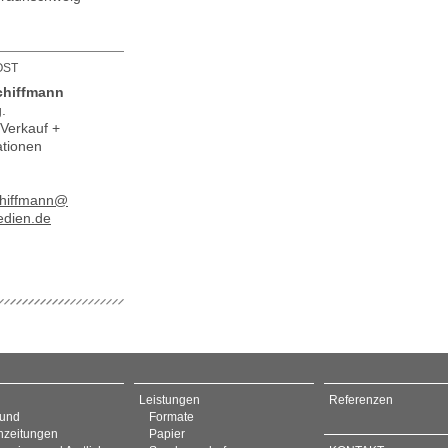
OST
chiffmann
g.
 Verkauf +
tionen
chiffmann@
dien.de
Leistungen
Referenzen
 und
Formate
zeitungen
Papier