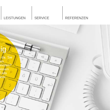
LEISTUNGEN
SERVICE
REFERENZEN
ig
 da. Sie
ren
önnten?
wissen
Falls
iner