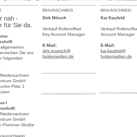
T
BRAUNSCHWEIG
BRAUNSCHWEIG
 nah -
Dirk Mönch
Kai Kaufeld
 für Sie da.
Verkauf Rollenoffset
Verkauf Rollenoffs
Key Account Manager
Account Manager
eine
chrift
E-Mail:
E-Mail:
e allgemeinen
dirk.moench@
kai.kaufeld@
erreichen Sie uns
funkemedien.de
funkemedien.de
er folgenden
e:
Niedersachsen
entrum GmbH
unke-Platz 1
Essen
er-/
nschrift
Niedersachsen
entrum GmbH
an-Pommer-Straße
Braunschweig