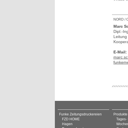
NORD / 
Marc S
Dipl.-In
Leitung
Koopera
E-Mail:
marc.s
funkeme
Funke Zeitungsdruckereien
Produkte
FZD HOME
Tages-
Hagen
Wochen