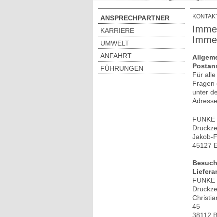
KONTAK
ANSPRECHPARTNER
Immer
KARRIERE
Immer
UMWELT
ANFAHRT
Allgem
Postans
FÜHRUNGEN
Für all
Fragen 
unter d
Adress
FUNKE 
Druckz
Jakob-F
45127 
Besuch
Liefera
FUNKE 
Druckz
Christi
45
38112 