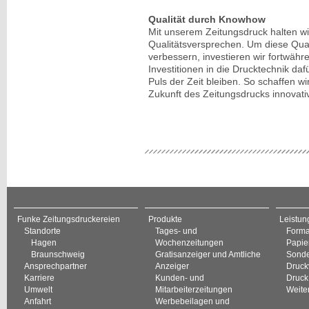
Qualität durch Knowhow
Mit unserem Zeitungsdruck halten wir
Qualitätsversprechen. Um diese Quali
verbessern, investieren wir fortwähr
Investitionen in die Drucktechnik daf
Puls der Zeit bleiben. So schaffen wi
Zukunft des Zeitungsdrucks innovati
Funke Zeitungsdruckereien
Produkte
Leistun
Standorte
Tages- und
Forma
Hagen
Wochenzeitungen
Papie
Braunschweig
Gratisanzeiger und Amtliche
Sonde
Ansprechpartner
Anzeiger
Druck
Karriere
Kunden- und
Druck
Umwelt
Mitarbeiterzeitungen
Weite
Anfahrt
Werbebeilagen und