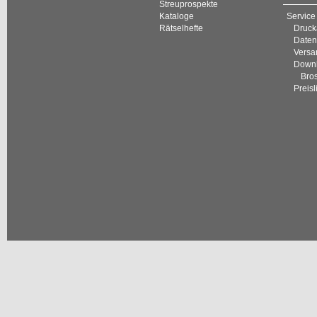
Streuprospekte
Kataloge
Service
Rätselhefte
Druck
Daten
Versan
Down
Bro
Preisl