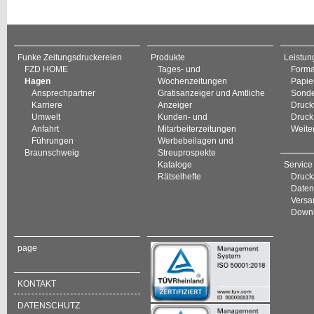
Funke Zeitungsdruckereien
Produkte
Leistun
FZD HOME
Tages- und
Forma
Hagen
Wochenzeitungen
Papie
Ansprechpartner
Gratisanzeiger und Amtliche
Sonde
Karriere
Anzeiger
Druck
Umwelt
Kunden- und
Druck
Anfahrt
Mitarbeiterzeitungen
Weite
Führungen
Werbebeilagen und
Braunschweig
Streuprospekte
Kataloge
Service
Rätselhefte
Druck
Daten
Versan
Down
page
KONTAKT
DATENSCHUTZ