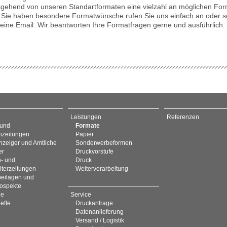
sgehend von unseren Standartformaten eine vielzahl an möglichen Fo
 Sie haben besondere Formatwünsche rufen Sie uns einfach an oder 
 eine Email. Wir beantworten Ihre Formatfragen gerne und ausführlich.
Leistungen
Referenzen
 und
Formate
zeitungen
Papier
nzeiger und Amtliche
Sonderwerbeformen
er
Druckvorstufe
- und
Druck
iterzeitungen
Weiterverarbeitung
eilagen und
rospekte
ge
Service
efte
Druckanfrage
Datenanlieferung
Versand / Logistik