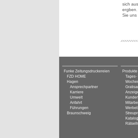
sich au
ergben.
Sie uns
Funke Zeitungsdruckereien
Produkte
FZD HOME
Tages-
Hagen
Wochen
Ansprechpartner
Gratisa
Karriere
Anzeig
Umwelt
Kunden
Anfahrt
Mitarbe
Führungen
Werbeb
Braunschweig
Streup
Katalo
Rätselh