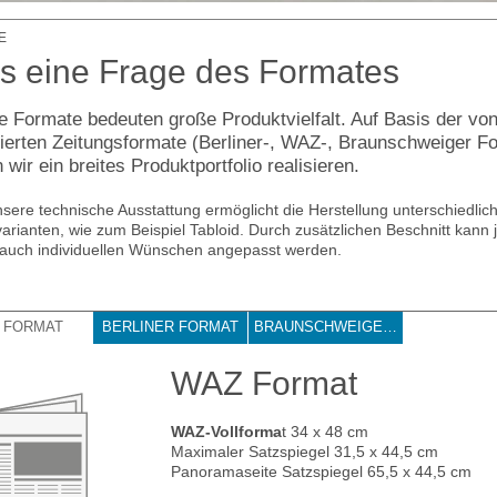
E
es eine Frage des Formates
le Formate bedeuten große Produktvielfalt. Auf Basis der vo
ierten Zeitungsformate (Berliner-, WAZ-, Braunschweiger F
 wir ein breites Produktportfolio realisieren.
sere technische Ausstattung ermöglicht die Herstellung unterschiedlic
arianten, wie zum Beispiel Tabloid. Durch zusätzlichen Beschnitt kann 
auch individuellen Wünschen angepasst werden.
 FORMAT
BERLINER FORMAT
BRAUNSCHWEIGER FORMAT
WAZ Format
WAZ-Vollforma
t 34 x 48 cm
Maximaler Satzspiegel 31,5 x 44,5 cm
Panoramaseite Satzspiegel 65,5 x 44,5 cm