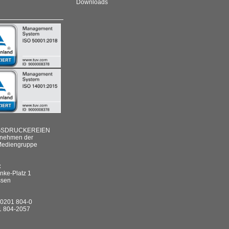
Downloads
GSDRUCKEREIEN
rnehmen der
ediengruppe
:
nke-Platz 1
ssen
: 0201 804-0
1 804-2057