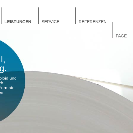
LEISTUNGEN
SERVICE
REFERENZEN
PAGE
l,
g.
bloid und
ch
 Formate
en