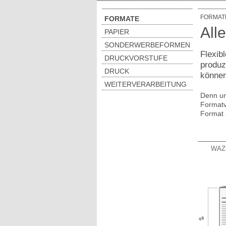
FORMAT
FORMATE
All
PAPIER
SONDERWERBEFORMEN
Flexib
DRUCKVORSTUFE
produz
DRUCK
können
WEITERVERARBEITUNG
Denn un
Formatv
Format 
WAZ