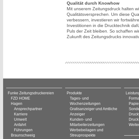
Qualität durch Knowhow
Mit unserem Zeitungsdruck halten wir
Qualitätsversprechen. Um diese Quali
verbessern, investieren wir fortwähr
Investitionen in die Drucktechnik daf
Puls der Zeit bleiben. So schaffen wi
Zukunft des Zeitungsdrucks innovati
Funke Zeitungsdruckereien
Produkte
Leistun
FZD HOME
Tages- und
Forma
Hagen
Wochenzeitungen
Papie
Ansprechpartner
Gratisanzeiger und Amtliche
Sonde
Karriere
Anzeiger
Druck
Umwelt
Kunden- und
Druck
Anfahrt
Mitarbeiterzeitungen
Weite
Führungen
Werbebeilagen und
Braunschweig
Streuprospekte