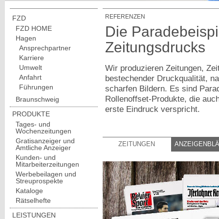
REFERENZEN
FZD
Die Paradebeispi
FZD HOME
Hagen
Zeitungsdrucks
Ansprechpartner
Karriere
Umwelt
Wir produzieren Zeitungen, Zeit
Anfahrt
bestechender Druckqualität, n
Führungen
scharfen Bildern. Es sind Para
Rollenoffset-Produkte, die auc
Braunschweig
erste Eindruck verspricht.
PRODUKTE
Tages- und
Wochenzeitungen
Gratisanzeiger und
ZEITUNGEN
ANZEIGENBL
Amtliche Anzeiger
Kunden- und
Mitarbeiterzeitungen
Werbebeilagen und
Streuprospekte
Kataloge
Rätselhefte
LEISTUNGEN