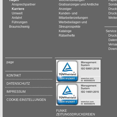
Hagen
Wochenzeitungen
Papie
Ansprechpartner
Gratisanzeiger und Amtliche
Sonde
Karriere
Anzeiger
Druck
Umwelt
Kunden- und
Druck
Anfahrt
Mitarbeiterzeitungen
Weite
Führungen
Werbebeilagen und
Braunschweig
Streuprospekte
Kataloge
Service
Rätselhefte
Druck
Daten
Versan
Down
page
KONTAKT
DATENSCHUTZ
IMPRESSUM
COOKIE-EINSTELLUNGEN
FUNKE
ZEITUNGSDRUCKEREIEN