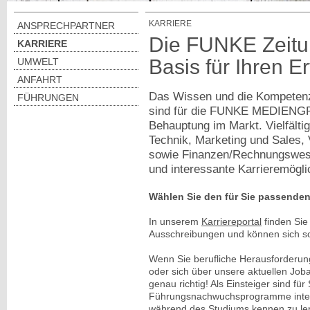
KARRIERE
ANSPRECHPARTNER
Die FUNKE Zeitu
KARRIERE
Basis für Ihren Er
UMWELT
ANFAHRT
Das Wissen und die Kompetenz 
FÜHRUNGEN
sind für die FUNKE MEDIENGRU
Behauptung im Markt. Vielfälti
Technik, Marketing und Sales, V
sowie Finanzen/Rechnungswese
und interessante Karrieremögli
Wählen Sie den für Sie passende
In unserem
Karriereportal
finden Sie
Ausschreibungen und können sich so
Wenn Sie berufliche Herausforderung
oder sich über unsere aktuellen Job
genau richtig! Als Einsteiger sind f
Führungsnachwuchsprogramme intere
während des Studiums kennen zu le